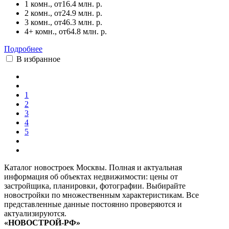
1 комн., от
16.4 млн. р.
2 комн., от
24.9 млн. р.
3 комн., от
46.3 млн. р.
4+ комн., от
64.8 млн. р.
Подробнее
В избранное
1
2
3
4
5
Каталог новостроек Москвы. Полная и актуальная
информация об объектах недвижимости: цены от
застройщика, планировки, фотографии. Выбирайте
новостройки по множественным характеристикам. Все
представленные данные постоянно проверяются и
актуализируются.
«НОВОСТРОЙ-РФ»