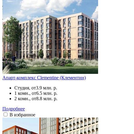
Апарт-комплекс Clementine (Клементин)
Студия, от
3.9 млн. р.
1 комн., от
6.5 млн. р.
2 комн., от
8.8 млн. р.
Подробнее
В избранное