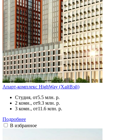
Апарт-комплекс HighWay (ХайВэй)
Студия, от
5.5 млн. р.
2 комн., от
9.3 млн. р.
3 комн., от
11.6 млн. р.
Подробнее
В избранное