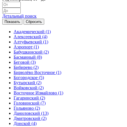
Детальный поиск
Академический
(1)
Алексеевский
(4)
Алтуфьевский
(1)
Аэропорт
(1)
Бабушкинский
(2)
Басманный
(8)
Беговой
(3)
Бибирево
(2)
Бирюлёво Восточное
(1)
Богородское
(5)
Бутырский
(2)
Войковский
(2)
Восточное Измайлово
(1)
Гагаринский
(2)
Головинский
(7)
Гольяново
(2)
Даниловский
(13)
Дмитровский
(2)
Донской
(4)