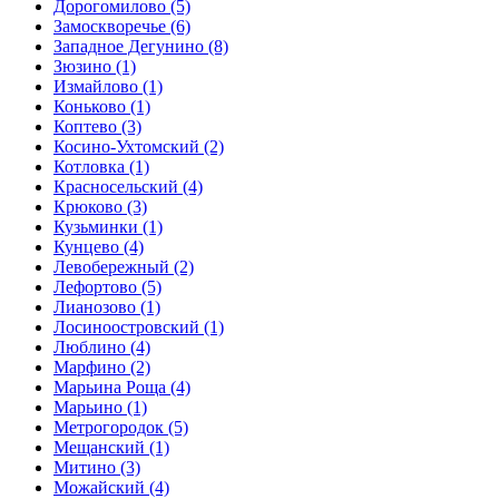
Дорогомилово
(5)
Замоскворечье
(6)
Западное Дегунино
(8)
Зюзино
(1)
Измайлово
(1)
Коньково
(1)
Коптево
(3)
Косино-Ухтомский
(2)
Котловка
(1)
Красносельский
(4)
Крюково
(3)
Кузьминки
(1)
Кунцево
(4)
Левобережный
(2)
Лефортово
(5)
Лианозово
(1)
Лосиноостровский
(1)
Люблино
(4)
Марфино
(2)
Марьина Роща
(4)
Марьино
(1)
Метрогородок
(5)
Мещанский
(1)
Митино
(3)
Можайский
(4)