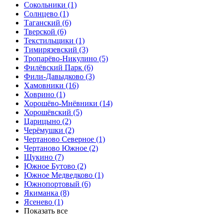
Сокольники
(1)
Солнцево
(1)
Таганский
(6)
Тверской
(6)
Текстильщики
(1)
Тимирязевский
(3)
Тропарёво-Никулино
(5)
Филёвский Парк
(6)
Фили-Давыдково
(3)
Хамовники
(16)
Ховрино
(1)
Хорошёво-Мнёвники
(14)
Хорошёвский
(5)
Царицыно
(2)
Черёмушки
(2)
Чертаново Северное
(1)
Чертаново Южное
(2)
Щукино
(7)
Южное Бутово
(2)
Южное Медведково
(1)
Южнопортовый
(6)
Якиманка
(8)
Ясенево
(1)
Показать все