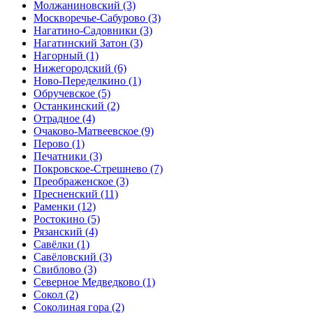
Молжаниновский
(3)
Москворечье-Сабурово
(3)
Нагатино-Садовники
(3)
Нагатинский Затон
(3)
Нагорный
(1)
Нижегородский
(6)
Ново-Переделкино
(1)
Обручевское
(5)
Останкинский
(2)
Отрадное
(4)
Очаково-Матвеевское
(9)
Перово
(1)
Печатники
(3)
Покровское-Стрешнево
(7)
Преображенское
(3)
Пресненский
(11)
Раменки
(12)
Ростокино
(5)
Рязанский
(4)
Савёлки
(1)
Савёловский
(3)
Свиблово
(3)
Северное Медведково
(1)
Сокол
(2)
Соколиная гора
(2)