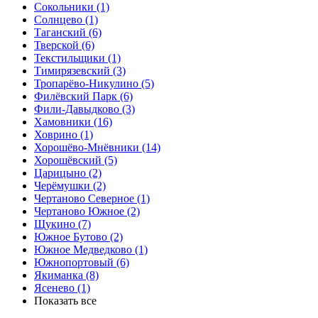
Сокольники
(1)
Солнцево
(1)
Таганский
(6)
Тверской
(6)
Текстильщики
(1)
Тимирязевский
(3)
Тропарёво-Никулино
(5)
Филёвский Парк
(6)
Фили-Давыдково
(3)
Хамовники
(16)
Ховрино
(1)
Хорошёво-Мнёвники
(14)
Хорошёвский
(5)
Царицыно
(2)
Черёмушки
(2)
Чертаново Северное
(1)
Чертаново Южное
(2)
Щукино
(7)
Южное Бутово
(2)
Южное Медведково
(1)
Южнопортовый
(6)
Якиманка
(8)
Ясенево
(1)
Показать все