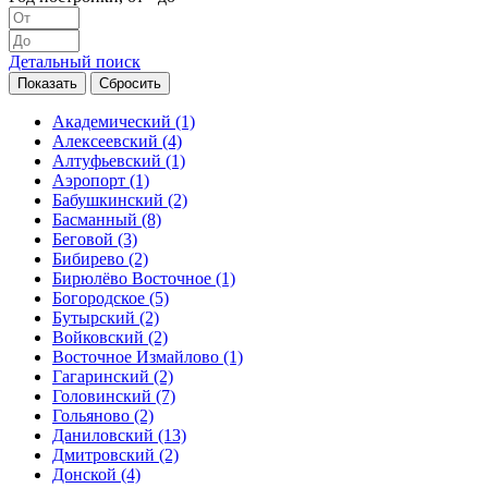
Детальный поиск
Академический
(1)
Алексеевский
(4)
Алтуфьевский
(1)
Аэропорт
(1)
Бабушкинский
(2)
Басманный
(8)
Беговой
(3)
Бибирево
(2)
Бирюлёво Восточное
(1)
Богородское
(5)
Бутырский
(2)
Войковский
(2)
Восточное Измайлово
(1)
Гагаринский
(2)
Головинский
(7)
Гольяново
(2)
Даниловский
(13)
Дмитровский
(2)
Донской
(4)