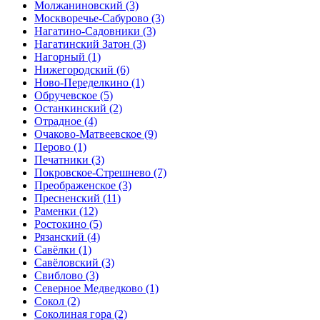
Молжаниновский
(3)
Москворечье-Сабурово
(3)
Нагатино-Садовники
(3)
Нагатинский Затон
(3)
Нагорный
(1)
Нижегородский
(6)
Ново-Переделкино
(1)
Обручевское
(5)
Останкинский
(2)
Отрадное
(4)
Очаково-Матвеевское
(9)
Перово
(1)
Печатники
(3)
Покровское-Стрешнево
(7)
Преображенское
(3)
Пресненский
(11)
Раменки
(12)
Ростокино
(5)
Рязанский
(4)
Савёлки
(1)
Савёловский
(3)
Свиблово
(3)
Северное Медведково
(1)
Сокол
(2)
Соколиная гора
(2)