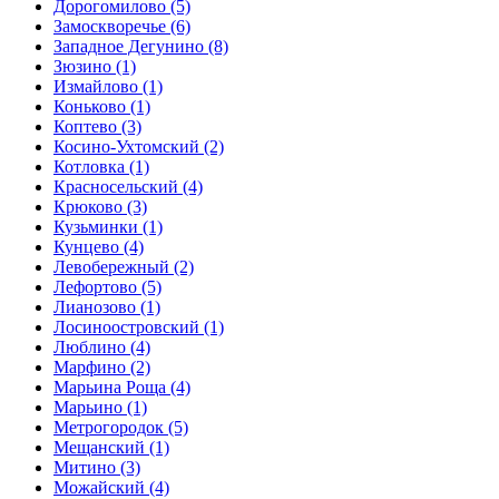
Дорогомилово
(5)
Замоскворечье
(6)
Западное Дегунино
(8)
Зюзино
(1)
Измайлово
(1)
Коньково
(1)
Коптево
(3)
Косино-Ухтомский
(2)
Котловка
(1)
Красносельский
(4)
Крюково
(3)
Кузьминки
(1)
Кунцево
(4)
Левобережный
(2)
Лефортово
(5)
Лианозово
(1)
Лосиноостровский
(1)
Люблино
(4)
Марфино
(2)
Марьина Роща
(4)
Марьино
(1)
Метрогородок
(5)
Мещанский
(1)
Митино
(3)
Можайский
(4)