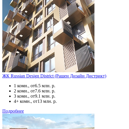
ЖК Russian Design District (Рашен Дизайн Дистрикт)
1 комн., от
6.5 млн. р.
2 комн., от
7.6 млн. р.
3 комн., от
9.1 млн. р.
4+ комн., от
13 млн. р.
Подробнее