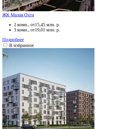
ЖК Малая Охта
2 комн., от
15,45 млн. р.
3 комн., от
19,01 млн. р.
Подробнее
В избранное