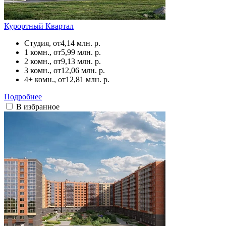
Курортный Квартал
Студия, от
4,14 млн. р.
1 комн., от
5,99 млн. р.
2 комн., от
9,13 млн. р.
3 комн., от
12,06 млн. р.
4+ комн., от
12,81 млн. р.
Подробнее
В избранное