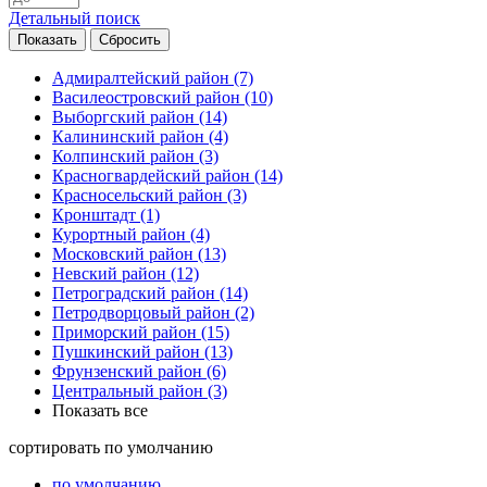
Детальный поиск
Адмиралтейский район
(7)
Василеостровский район
(10)
Выборгский район
(14)
Калининский район
(4)
Колпинский район
(3)
Красногвардейский район
(14)
Красносельский район
(3)
Кронштадт
(1)
Курортный район
(4)
Московский район
(13)
Невский район
(12)
Петроградский район
(14)
Петродворцовый район
(2)
Приморский район
(15)
Пушкинский район
(13)
Фрунзенский район
(6)
Центральный район
(3)
Показать все
сортировать
по умолчанию
по умолчанию