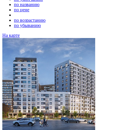
по названию
по цене
по возрастанию
по убыванию
На карте