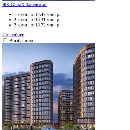
ЖК GloraX Заневский
1 комн., от
12.47 млн. р.
2 комн., от
16.31 млн. р.
3 комн., от
18.72 млн. р.
Подробнее
В избранное