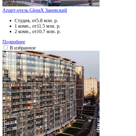
Апарт-отель GloraX Заневский
Студия, от
5.8 млн. р.
1 комн., от
11.5 млн. р.
2 комн., от
10.7 млн. р.
Подробнее
В избранное