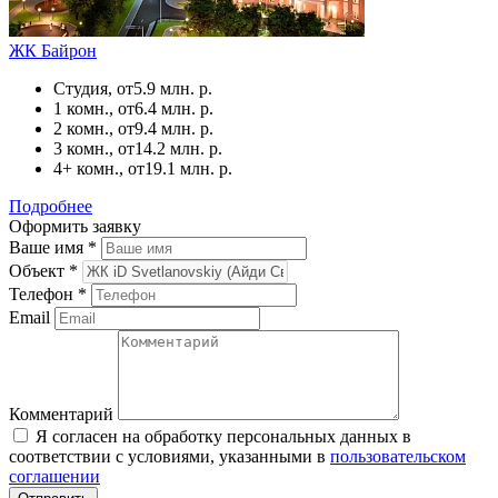
ЖК Байрон
Студия, от
5.9 млн. р.
1 комн., от
6.4 млн. р.
2 комн., от
9.4 млн. р.
3 комн., от
14.2 млн. р.
4+ комн., от
19.1 млн. р.
Подробнее
Оформить заявку
Ваше имя
*
Объект
*
Телефон
*
Email
Комментарий
Я согласен на обработку персональных данных в
соответствии с условиями, указанными в
пользовательском
соглашении