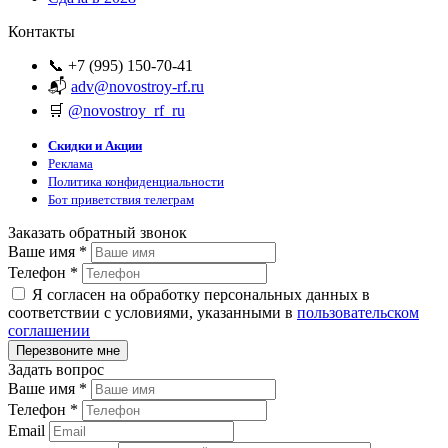
Контакты
📞 +7 (995) 150-70-41
📬
adv@novostroy-rf.ru
🛒
@novostroy_rf_ru
Скидки и Акции
Реклама
Политика конфиденциальности
Бот приветствия телеграм
Заказать обратный звонок
Ваше имя
*
Телефон
*
Я согласен на обработку персональных данных в
соответствии с условиями, указанными в
пользовательском
соглашении
Задать вопрос
Ваше имя
*
Телефон
*
Email