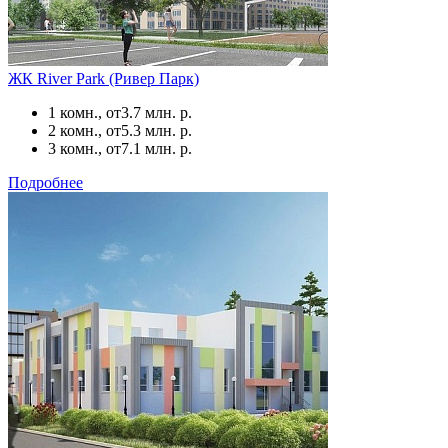
ЖК River Park (Ривер Парк)
1 комн., от
3.7 млн. р.
2 комн., от
5.3 млн. р.
3 комн., от
7.1 млн. р.
Подробнее