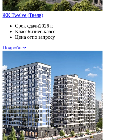
ЖК Twelve (Твелв)
Срок сдачи
2026 г.
Класс
Бизнес-класс
Цена от
по запросу
Подробнее