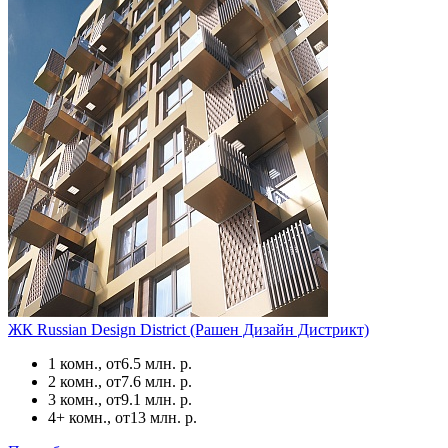
ЖК Russian Design District (Рашен Дизайн Дистрикт)
1 комн., от
6.5 млн. р.
2 комн., от
7.6 млн. р.
3 комн., от
9.1 млн. р.
4+ комн., от
13 млн. р.