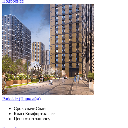
Подробнее
Parkside (Парксайд)
Срок сдачи
Сдан
Класс
Комфорт-класс
Цена от
по запросу