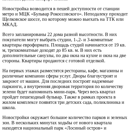
Новостройка возводится в пешей доступности от станции
метро и МЦК «Бульвар Рокоссовского». Неподалеку проходит
Щелковское шоссе, по которому можно выехать на ТТК или
МКАД.
Всего запланированы 22 дома разной высотности. В них
покупатели могут выбрать студии, 1-,2- и 3-комнатные
квартиры евроформата. Площадь студий начинается от 19 кв.
м, трехкомнатные доходят до 85 кв. м. В них есть
дополнительные санузлы, по два окна на кухне и окна на две
стороны. Квартиры продаются с готовой отделкой.
На первых этажах разместятся рестораны, кафе, магазины и
различные компании сферы услуг. Дворы благоустроят и
закроют от машин. Для последних построят надземные
паркинги, а внутренняя дворовая территория по количеству
зелени будет напоминать мини-парк. Через весь квартал
пройдет пешеходный бульвар. Также в рамках проекта в
жилом комплексе появятся три детских сада, поликлиника и
школа.
Новостройки окружает большое количество парков и зеленых
зон. В нескольких минутах ходьбы от нового квартала
находятся национальный парк «Лосиный остров» и