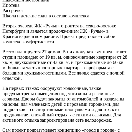
Ипотека
Рассрочка
Школа и детские сады в составе комплекса
Вторая очередь ЖК «Ручьи» строится на северо-востоке
Петербурга и является продолжением ЖК «Ручьи» в
Красногвардейском районе. Проект представляет собой
комплекс комфорт-класса.
Всего планируется 27 домов. В них покупателям предлагают
студии площадью от 19 кв. м, однокомнатные квартиры от 28
кв. м, двухкомнатные от 43 кв. м. и трехкомнатные до 60 кв.
м. Большая часть просторных квартир – евроформата с
большими кухнями-гостиными. Все жилье сдается с полной
отделкой.
На первых этажах оборудуют колясочные, также
предусмотрены помещения под магазины и различные
сервисы. Дворы будут закрыты от автомобилей и разделены
на зоны: для маленьких детей с игровыми городками, для
подростков – со спортивными площадками и для тех, кто
предпочитает спокойный отдых, - с тихими оазисами. Для
активного отдыха запроектирована сеть велодорожек.
Сам проект подразумевает концепцию «город в городе» с