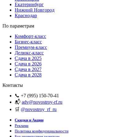
Екатеринбург
Нижний Новгород
Краснодар
По параметрам
Комфорт-класс
Бизнес-класс
Премиум-класс
Делюкс-класс
Сдача в 2025
Сдача в 2026
Сдача в 2027
Сдача в 2028
Контакты
📞 +7 (995) 150-70-41
📬
adv@novostroy-rf.ru
🛒
@novostroy_rf_ru
Скидки и Акции
Реклама
Политика конфиденциальности
Бот приветствия телеграм