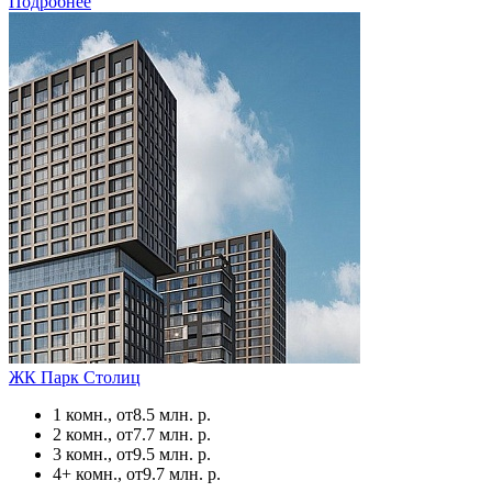
Подробнее
ЖК Парк Столиц
1 комн., от
8.5 млн. р.
2 комн., от
7.7 млн. р.
3 комн., от
9.5 млн. р.
4+ комн., от
9.7 млн. р.