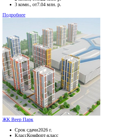
3 комн., от
7.04 млн. р.
Подробнее
ЖК Веер Парк
Срок сдачи
2026 г.
Класс
Комфорт-класс