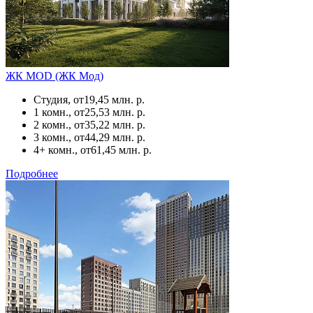
ЖК MOD (ЖК Мод)
Студия, от
19,45 млн. р.
1 комн., от
25,53 млн. р.
2 комн., от
35,22 млн. р.
3 комн., от
44,29 млн. р.
4+ комн., от
61,45 млн. р.
Подробнее