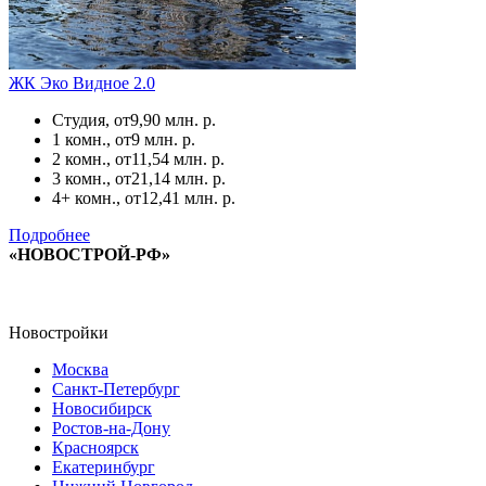
ЖК Эко Видное 2.0
Студия, от
9,90 млн. р.
1 комн., от
9 млн. р.
2 комн., от
11,54 млн. р.
3 комн., от
21,14 млн. р.
4+ комн., от
12,41 млн. р.
Подробнее
«НОВОСТРОЙ-РФ»
Новостройки
Москва
Санкт-Петербург
Новосибирск
Ростов-на-Дону
Красноярск
Екатеринбург