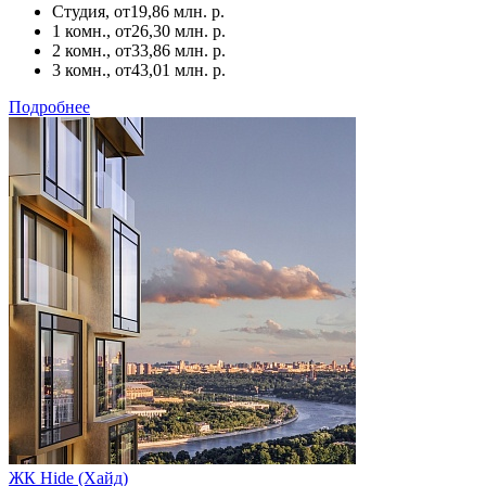
Студия, от
19,86 млн. р.
1 комн., от
26,30 млн. р.
2 комн., от
33,86 млн. р.
3 комн., от
43,01 млн. р.
Подробнее
ЖК Hide (Хайд)