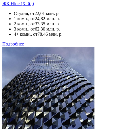
ЖК Hide (Хайд)
Студия, от
22,01 млн. р.
1 комн., от
24,82 млн. р.
2 комн., от
33,35 млн. р.
3 комн., от
62,30 млн. р.
4+ комн., от
78,46 млн. р.
Подробнее