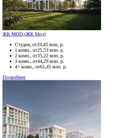
ЖК MOD (ЖК Мод)
Студия, от
19,45 млн. р.
1 комн., от
25,53 млн. р.
2 комн., от
35,22 млн. р.
3 комн., от
44,29 млн. р.
4+ комн., от
61,45 млн. р.
Подробнее