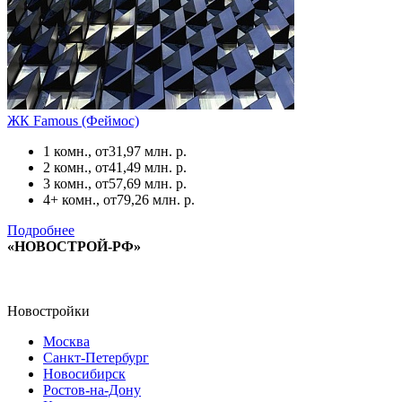
ЖК Famous (Феймос)
1 комн., от
31,97 млн. р.
2 комн., от
41,49 млн. р.
3 комн., от
57,69 млн. р.
4+ комн., от
79,26 млн. р.
Подробнее
«НОВОСТРОЙ-РФ»
Новостройки
Москва
Санкт-Петербург
Новосибирск
Ростов-на-Дону