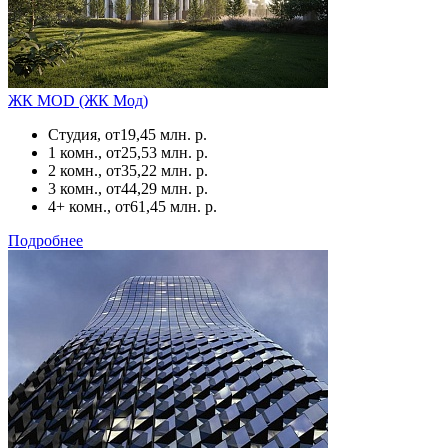
ЖК MOD (ЖК Мод)
Студия, от
19,45 млн. р.
1 комн., от
25,53 млн. р.
2 комн., от
35,22 млн. р.
3 комн., от
44,29 млн. р.
4+ комн., от
61,45 млн. р.
Подробнее