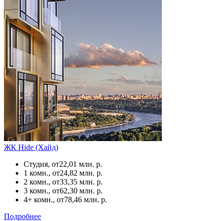
ЖК Hide (Хайд)
Студия, от
22,01 млн. р.
1 комн., от
24,82 млн. р.
2 комн., от
33,35 млн. р.
3 комн., от
62,30 млн. р.
4+ комн., от
78,46 млн. р.
Подробнее