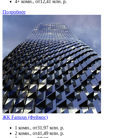
4+ комн., от
12,41 млн. р.
Подробнее
ЖК Famous (Феймос)
1 комн., от
31,97 млн. р.
2 комн., от
41,49 млн. р.