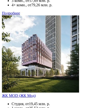
3 комн., от
57,69 млн. р.
4+ комн., от
79,26 млн. р.
Подробнее
ЖК MOD (ЖК Мод)
Студия, от
19,45 млн. р.