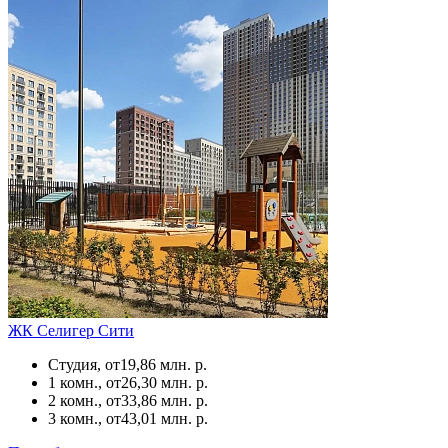
ЖК Селигер Сити
Студия, от
19,86 млн. р.
1 комн., от
26,30 млн. р.
2 комн., от
33,86 млн. р.
3 комн., от
43,01 млн. р.