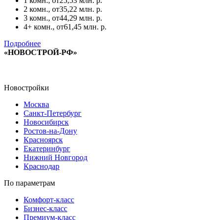
1 комн., от
25,53 млн. р.
2 комн., от
35,22 млн. р.
3 комн., от
44,29 млн. р.
4+ комн., от
61,45 млн. р.
Подробнее
«НОВОСТРОЙ-РФ»
Новостройки
Москва
Санкт-Петербург
Новосибирск
Ростов-на-Дону
Красноярск
Екатеринбург
Нижний Новгород
Краснодар
По параметрам
Комфорт-класс
Бизнес-класс
Премиум-класс