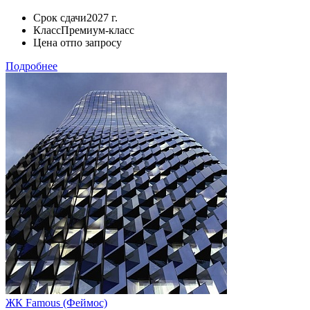
Срок сдачи
2027 г.
Класс
Премиум-класс
Цена от
по запросу
Подробнее
ЖК Famous (Феймос)