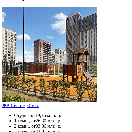
ЖК Селигер Сити
Студия, от
19,86 млн. р.
1 комн., от
26,30 млн. р.
2 комн., от
33,86 млн. р.
3 комн., от
43,01 млн. р.