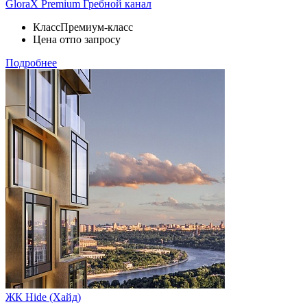
GloraX Premium Гребной канал
Класс
Премиум-класс
Цена от
по запросу
Подробнее
ЖК Hide (Хайд)