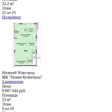
32.2 м²
Этаж
21 из 25
Подробнее
Нижний Новгород
ЖК "Новая Кузнечиха"
2-комнатная
Цена
9 887 044 руб.
Площадь
53 м²
Этаж
9 из 10