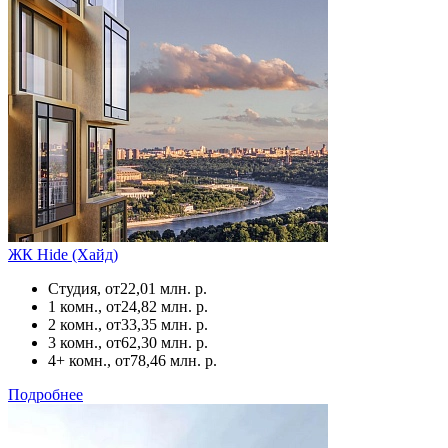
ЖК Hide (Хайд)
Студия, от
22,01 млн. р.
1 комн., от
24,82 млн. р.
2 комн., от
33,35 млн. р.
3 комн., от
62,30 млн. р.
4+ комн., от
78,46 млн. р.
Подробнее