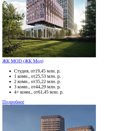
ЖК MOD (ЖК Мод)
Студия, от
19,45 млн. р.
1 комн., от
25,53 млн. р.
2 комн., от
35,22 млн. р.
3 комн., от
44,29 млн. р.
4+ комн., от
61,45 млн. р.
Подробнее