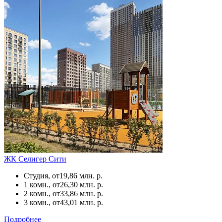
ЖК Селигер Сити
Студия, от
19,86 млн. р.
1 комн., от
26,30 млн. р.
2 комн., от
33,86 млн. р.
3 комн., от
43,01 млн. р.
Подробнее