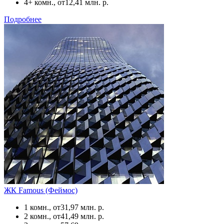
4+ комн., от
12,41 млн. р.
Подробнее
ЖК Famous (Феймос)
1 комн., от
31,97 млн. р.
2 комн., от
41,49 млн. р.