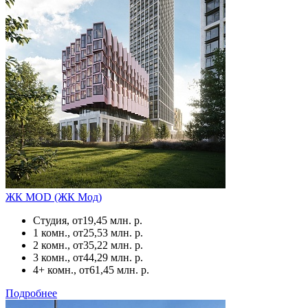
ЖК MOD (ЖК Мод)
Студия, от
19,45 млн. р.
1 комн., от
25,53 млн. р.
2 комн., от
35,22 млн. р.
3 комн., от
44,29 млн. р.
4+ комн., от
61,45 млн. р.
Подробнее