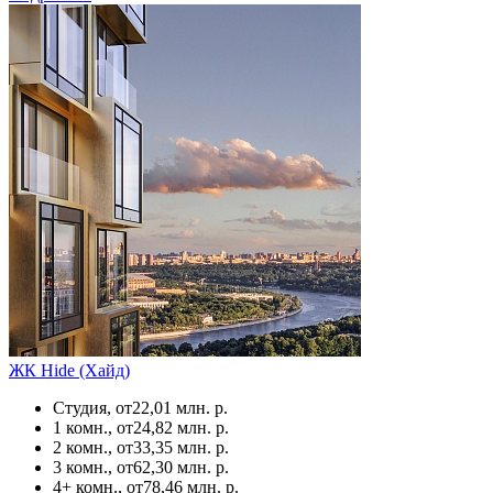
ЖК Hide (Хайд)
Студия, от
22,01 млн. р.
1 комн., от
24,82 млн. р.
2 комн., от
33,35 млн. р.
3 комн., от
62,30 млн. р.
4+ комн., от
78,46 млн. р.