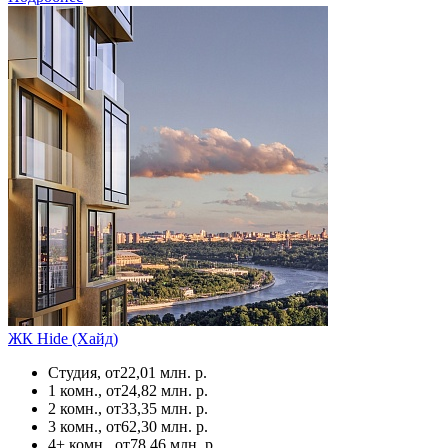
ЖК Hide (Хайд)
Студия, от
22,01 млн. р.
1 комн., от
24,82 млн. р.
2 комн., от
33,35 млн. р.
3 комн., от
62,30 млн. р.
4+ комн., от
78,46 млн. р.