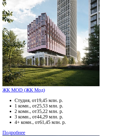
ЖК MOD (ЖК Мод)
Студия, от
19,45 млн. р.
1 комн., от
25,53 млн. р.
2 комн., от
35,22 млн. р.
3 комн., от
44,29 млн. р.
4+ комн., от
61,45 млн. р.
Подробнее