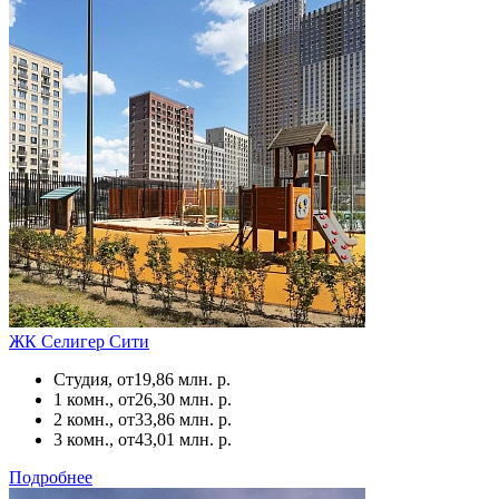
ЖК Селигер Сити
Студия, от
19,86 млн. р.
1 комн., от
26,30 млн. р.
2 комн., от
33,86 млн. р.
3 комн., от
43,01 млн. р.
Подробнее