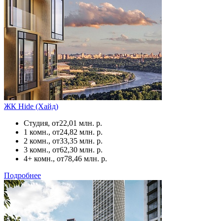
ЖК Hide (Хайд)
Студия, от
22,01 млн. р.
1 комн., от
24,82 млн. р.
2 комн., от
33,35 млн. р.
3 комн., от
62,30 млн. р.
4+ комн., от
78,46 млн. р.
Подробнее