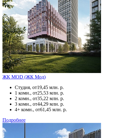
ЖК MOD (ЖК Мод)
Студия, от
19,45 млн. р.
1 комн., от
25,53 млн. р.
2 комн., от
35,22 млн. р.
3 комн., от
44,29 млн. р.
4+ комн., от
61,45 млн. р.
Подробнее