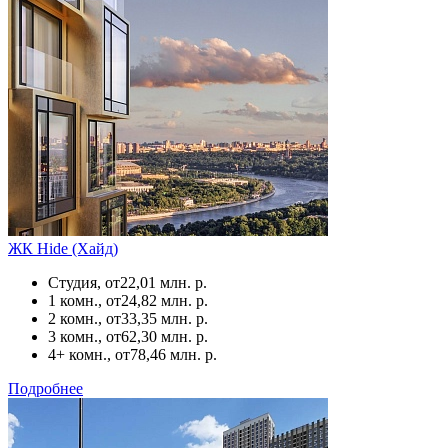
ЖК Hide (Хайд)
Студия, от
22,01 млн. р.
1 комн., от
24,82 млн. р.
2 комн., от
33,35 млн. р.
3 комн., от
62,30 млн. р.
4+ комн., от
78,46 млн. р.
Подробнее