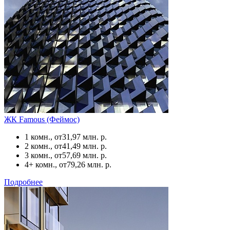
ЖК Famous (Феймос)
1 комн., от
31,97 млн. р.
2 комн., от
41,49 млн. р.
3 комн., от
57,69 млн. р.
4+ комн., от
79,26 млн. р.
Подробнее