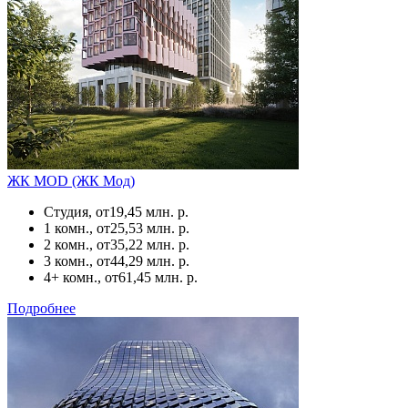
ЖК MOD (ЖК Мод)
Студия, от
19,45 млн. р.
1 комн., от
25,53 млн. р.
2 комн., от
35,22 млн. р.
3 комн., от
44,29 млн. р.
4+ комн., от
61,45 млн. р.
Подробнее