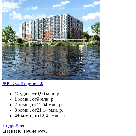
ЖК Эко Видное 2.0
Студия, от
9,90 млн. р.
1 комн., от
9 млн. р.
2 комн., от
11,54 млн. р.
3 комн., от
21,14 млн. р.
4+ комн., от
12,41 млн. р.
Подробнее
«НОВОСТРОЙ-РФ»