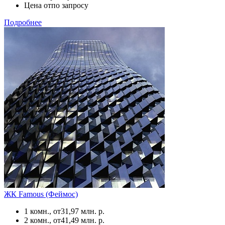
Цена от
по запросу
Подробнее
ЖК Famous (Феймос)
1 комн., от
31,97 млн. р.
2 комн., от
41,49 млн. р.