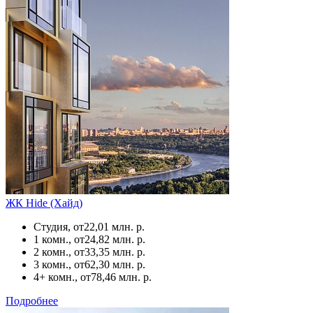
ЖК Hide (Хайд)
Студия, от
22,01 млн. р.
1 комн., от
24,82 млн. р.
2 комн., от
33,35 млн. р.
3 комн., от
62,30 млн. р.
4+ комн., от
78,46 млн. р.
Подробнее