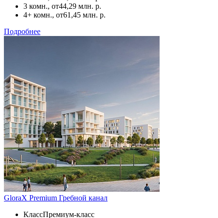
3 комн., от
44,29 млн. р.
4+ комн., от
61,45 млн. р.
Подробнее
GloraX Premium Гребной канал
Класс
Премиум-класс