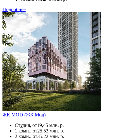
Подробнее
ЖК MOD (ЖК Мод)
Студия, от
19,45 млн. р.
1 комн., от
25,53 млн. р.
2 комн., от
35,22 млн. р.