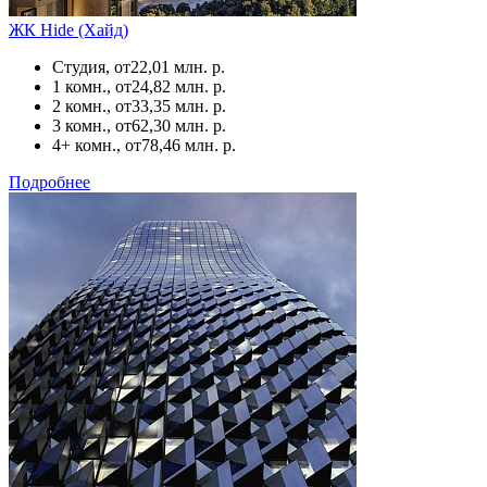
ЖК Hide (Хайд)
Студия, от
22,01 млн. р.
1 комн., от
24,82 млн. р.
2 комн., от
33,35 млн. р.
3 комн., от
62,30 млн. р.
4+ комн., от
78,46 млн. р.
Подробнее