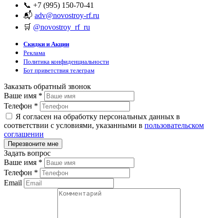
📞 +7 (995) 150-70-41
📬
adv@novostroy-rf.ru
🛒
@novostroy_rf_ru
Скидки и Акции
Реклама
Политика конфиденциальности
Бот приветствия телеграм
Заказать обратный звонок
Ваше имя
*
Телефон
*
Я согласен на обработку персональных данных в
соответствии с условиями, указанными в
пользовательском
соглашении
Задать вопрос
Ваше имя
*
Телефон
*
Email