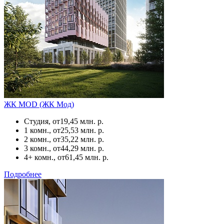
ЖК MOD (ЖК Мод)
Студия, от
19,45 млн. р.
1 комн., от
25,53 млн. р.
2 комн., от
35,22 млн. р.
3 комн., от
44,29 млн. р.
4+ комн., от
61,45 млн. р.
Подробнее