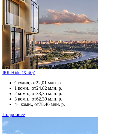
ЖК Hide (Хайд)
Студия, от
22,01 млн. р.
1 комн., от
24,82 млн. р.
2 комн., от
33,35 млн. р.
3 комн., от
62,30 млн. р.
4+ комн., от
78,46 млн. р.
Подробнее