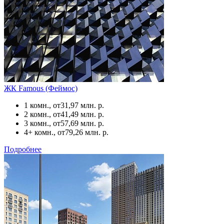
ЖК Famous (Феймос)
1 комн., от
31,97 млн. р.
2 комн., от
41,49 млн. р.
3 комн., от
57,69 млн. р.
4+ комн., от
79,26 млн. р.
Подробнее