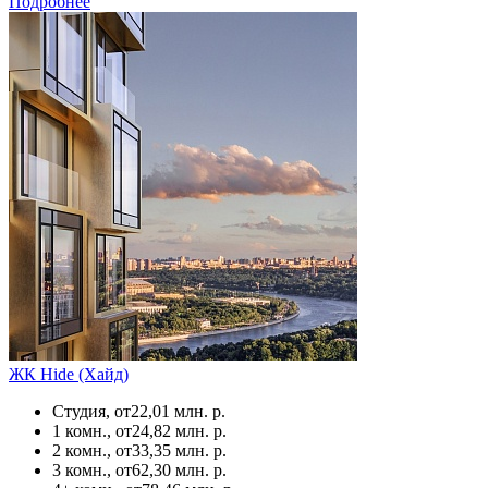
Подробнее
ЖК Hide (Хайд)
Студия, от
22,01 млн. р.
1 комн., от
24,82 млн. р.
2 комн., от
33,35 млн. р.
3 комн., от
62,30 млн. р.