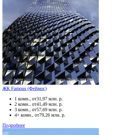
ЖК Famous (Феймос)
1 комн., от
31,97 млн. р.
2 комн., от
41,49 млн. р.
3 комн., от
57,69 млн. р.
4+ комн., от
79,26 млн. р.
Подробнее