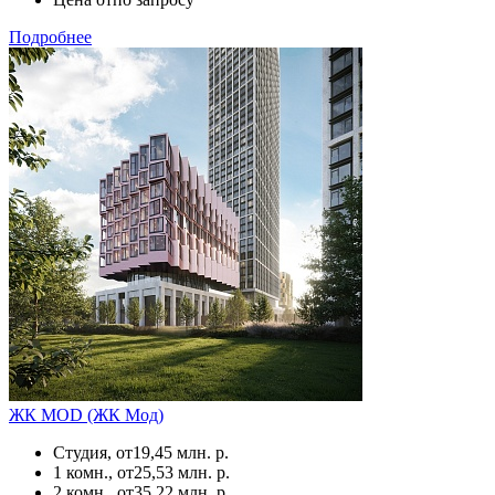
Подробнее
ЖК MOD (ЖК Мод)
Студия, от
19,45 млн. р.
1 комн., от
25,53 млн. р.
2 комн., от
35,22 млн. р.