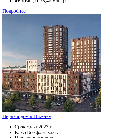
4+ комн., от
78,46 млн. р.
Подробнее
Первый дом в Нижнем
Срок сдачи
2027 г.
Класс
Комфорт-класс
Цена от
по запросу