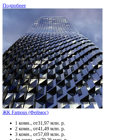
Подробнее
ЖК Famous (Феймос)
1 комн., от
31,97 млн. р.
2 комн., от
41,49 млн. р.
3 комн., от
57,69 млн. р.
4+ комн., от
79,26 млн. р.