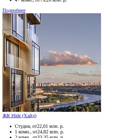
Подробнее
ЖК Hide (Хайд)
Студия, от
22,01 млн. р.
1 комн., от
24,82 млн. р.
2 комн., от
33,35 млн. р.