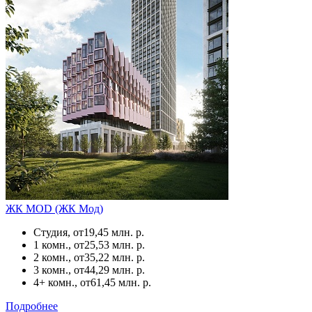
ЖК MOD (ЖК Мод)
Студия, от
19,45 млн. р.
1 комн., от
25,53 млн. р.
2 комн., от
35,22 млн. р.
3 комн., от
44,29 млн. р.
4+ комн., от
61,45 млн. р.
Подробнее