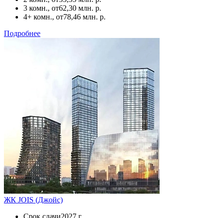
3 комн., от
62,30 млн. р.
4+ комн., от
78,46 млн. р.
Подробнее
ЖК JOIS (Джойс)
Срок сдачи
2027 г.