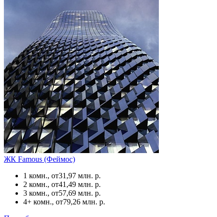
ЖК Famous (Феймос)
1 комн., от
31,97 млн. р.
2 комн., от
41,49 млн. р.
3 комн., от
57,69 млн. р.
4+ комн., от
79,26 млн. р.