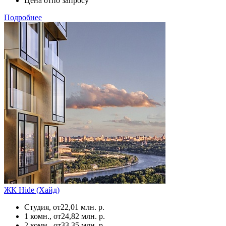
Цена от
по запросу
Подробнее
ЖК Hide (Хайд)
Студия, от
22,01 млн. р.
1 комн., от
24,82 млн. р.
2 комн., от
33,35 млн. р.