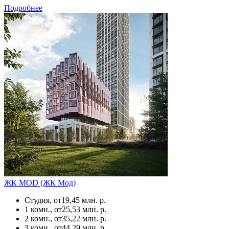
Подробнее
ЖК MOD (ЖК Мод)
Студия, от
19,45 млн. р.
1 комн., от
25,53 млн. р.
2 комн., от
35,22 млн. р.
3 комн., от
44,29 млн. р.