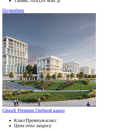
3 комн., от
43,01 млн. р.
Подробнее
GloraX Premium Гребной канал
Класс
Премиум-класс
Цена от
по запросу