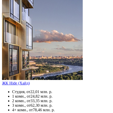
ЖК Hide (Хайд)
Студия, от
22,01 млн. р.
1 комн., от
24,82 млн. р.
2 комн., от
33,35 млн. р.
3 комн., от
62,30 млн. р.
4+ комн., от
78,46 млн. р.