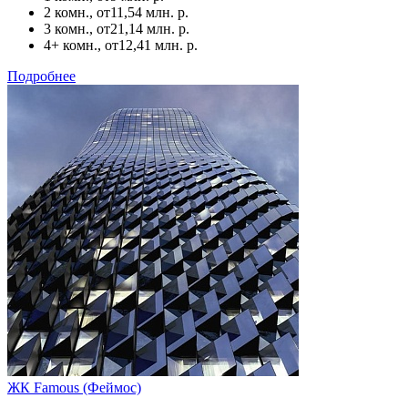
2 комн., от
11,54 млн. р.
3 комн., от
21,14 млн. р.
4+ комн., от
12,41 млн. р.
Подробнее
ЖК Famous (Феймос)