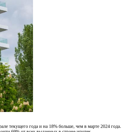
але текущего года и на 18% больше, чем в марте 2024 года.
почти 69% от всех выданных в стране ипотек.