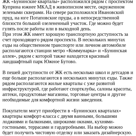
ЖК «Бунинские кварталы» расположился рядом с проспектом
Куприна южнее МКАД в живописном месте, окруженном
зелеными скверами. На севере расположился Ивановский
пруд, на юге Потаповские пруды, а в непосредственной
близости большой озелененный участок. Где можно будет
гулять после работы или в выходной день.
При этом ЖК имеет хорошую транспортную доступность за
счет проходящего рядом проспекта. В нескольких минутах
езды на общественном транспорте или личном автомобиле
располагаются станции метро «Коммунарка» и «Бунинская
аллея», рядом с которой также находится красивый
ландшафтный парк Южное Бутово.
В пешей доступности от ЖК есть несколько школ и детсадов и
еще больше располагаются в нескольких минутах езды. Также
рядом располагаются жилые кварталы с уже развитой
инфраструктурой, где работают спортклубы, салоны красоты,
аптеки, продуктовые магазины, торговые центры и другие
необходимые для комфортной жизни заведения.
Покупатели могут приобрести в «Бунинских кварталах»
квартиры комфорт-класса с двумя ванными, большими
лоджиями и балконами, широкими окнами, кухнями-
гостиными, террасами и гардеробными. На выбор можно
будет получить чистовую отделку или заказать дизайнерскую.