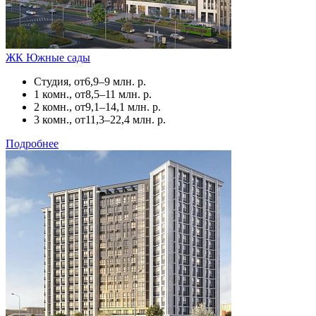
ЖК Южные сады
Студия, от
6,9–9 млн. р.
1 комн., от
8,5–11 млн. р.
2 комн., от
9,1–14,1 млн. р.
3 комн., от
11,3–22,4 млн. р.
Подробнее