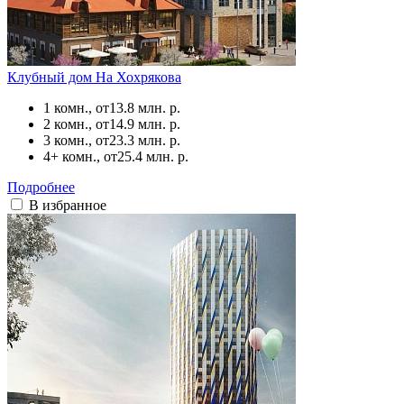
Клубный дом На Хохрякова
1 комн., от
13.8 млн. р.
2 комн., от
14.9 млн. р.
3 комн., от
23.3 млн. р.
4+ комн., от
25.4 млн. р.
Подробнее
В избранное