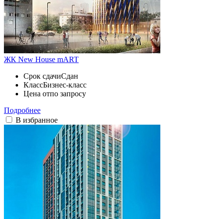
ЖК New House mART
Срок сдачи
Сдан
Класс
Бизнес-класс
Цена от
по запросу
Подробнее
В избранное