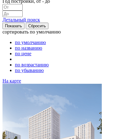
Год постройки, от - до
Детальный поиск
сортировать
по умолчанию
по умолчанию
по названию
по цене
по возрастанию
по убыванию
На карте