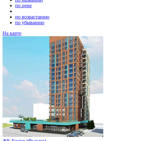
по цене
по возрастанию
по убыванию
На карте
ЖК Fusion (Фьюжн)