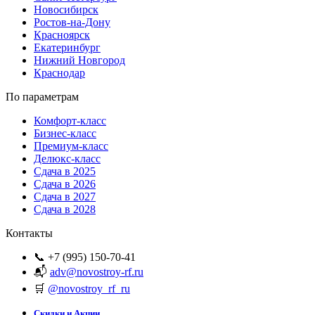
Новосибирск
Ростов-на-Дону
Красноярск
Екатеринбург
Нижний Новгород
Краснодар
По параметрам
Комфорт-класс
Бизнес-класс
Премиум-класс
Делюкс-класс
Сдача в 2025
Сдача в 2026
Сдача в 2027
Сдача в 2028
Контакты
📞 +7 (995) 150-70-41
📬
adv@novostroy-rf.ru
🛒
@novostroy_rf_ru
Скидки и Акции