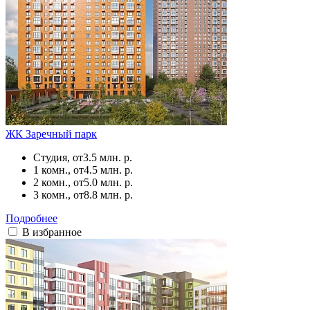
ЖК Заречный парк
Студия, от
3.5 млн. р.
1 комн., от
4.5 млн. р.
2 комн., от
5.0 млн. р.
3 комн., от
8.8 млн. р.
Подробнее
В избранное