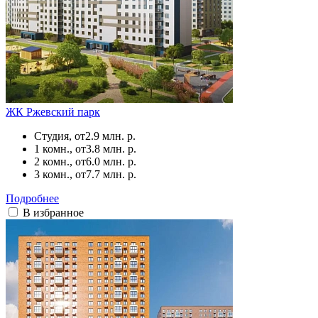
ЖК Ржевский парк
Студия, от
2.9 млн. р.
1 комн., от
3.8 млн. р.
2 комн., от
6.0 млн. р.
3 комн., от
7.7 млн. р.
Подробнее
В избранное