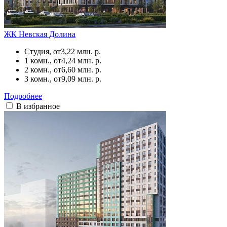
ЖК Невская Долина
Студия, от
3,22 млн. р.
1 комн., от
4,24 млн. р.
2 комн., от
6,60 млн. р.
3 комн., от
9,09 млн. р.
Подробнее
В избранное