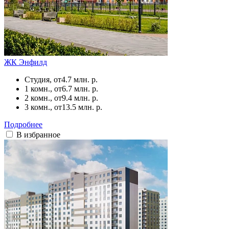
ЖК Энфилд
Студия, от
4.7 млн. р.
1 комн., от
6.7 млн. р.
2 комн., от
9.4 млн. р.
3 комн., от
13.5 млн. р.
Подробнее
В избранное