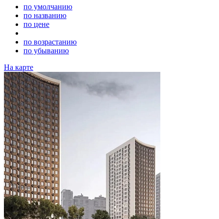
по умолчанию
по названию
по цене
по возрастанию
по убыванию
На карте