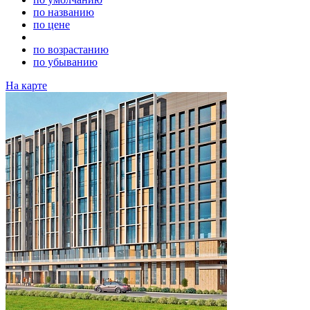
по названию
по цене
по возрастанию
по убыванию
На карте