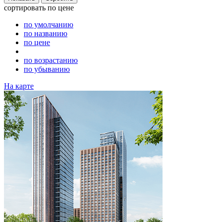
сортировать
по цене
по умолчанию
по названию
по цене
по возрастанию
по убыванию
На карте