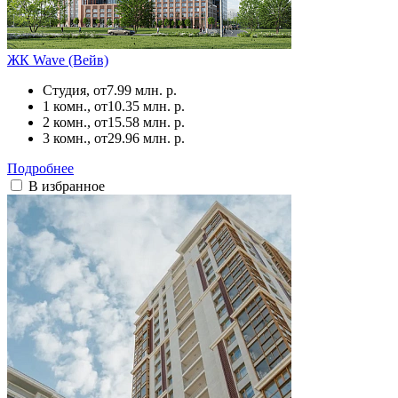
ЖК Wave (Вейв)
Студия, от
7.99 млн. р.
1 комн., от
10.35 млн. р.
2 комн., от
15.58 млн. р.
3 комн., от
29.96 млн. р.
Подробнее
В избранное