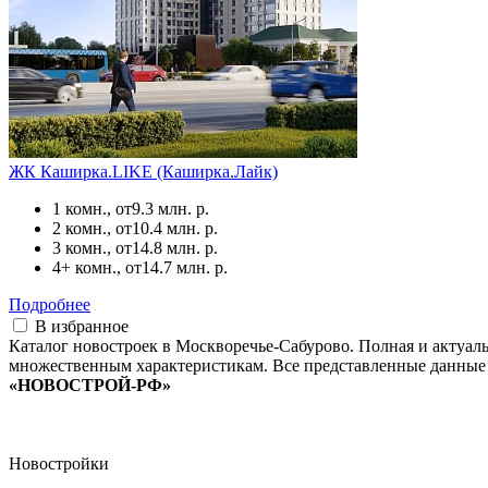
ЖК Каширка.LIKE (Каширка.Лайк)
1 комн., от
9.3 млн. р.
2 комн., от
10.4 млн. р.
3 комн., от
14.8 млн. р.
4+ комн., от
14.7 млн. р.
Подробнее
В избранное
Каталог новостроек в Москворечье-Сабурово. Полная и актуал
множественным характеристикам. Все представленные данные 
«НОВОСТРОЙ-РФ»
Новостройки