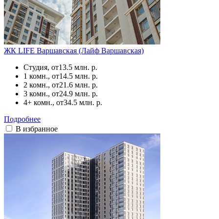
ЖК LIFE Варшавская (Лайф Варшавская)
Студия, от
13.5 млн. р.
1 комн., от
14.5 млн. р.
2 комн., от
21.6 млн. р.
3 комн., от
24.9 млн. р.
4+ комн., от
34.5 млн. р.
Подробнее
В избранное