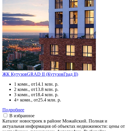
ЖК КутузовGRAD II (КутузовГрад II)
1 комн., от
14.1 млн. р.
2 комн., от
13.8 млн. р.
3 комн., от
18.4 млн. р.
4+ комн., от
25.4 млн. р.
Подробнее
В избранное
Каталог новостроек в районе Можайский. Полная и
актуальная информация об объектах недвижимости: цены от