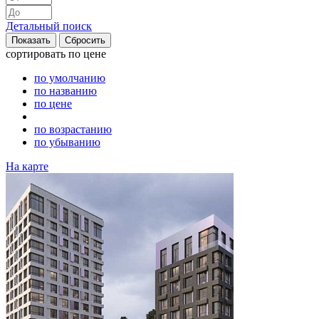
Детальный поиск
сортировать
по цене
по умолчанию
по названию
по цене
по возрастанию
по убыванию
На карте