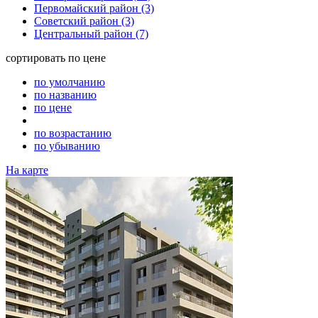
Первомайский район
(3)
Советский район
(3)
Центральный район
(7)
сортировать
по цене
по умолчанию
по названию
по цене
по возрастанию
по убыванию
На карте