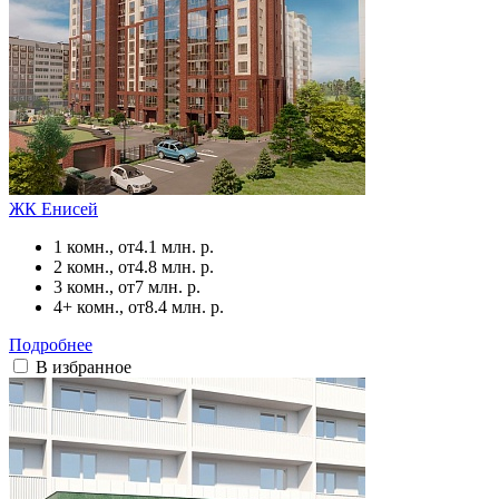
ЖК Енисей
1 комн., от
4.1 млн. р.
2 комн., от
4.8 млн. р.
3 комн., от
7 млн. р.
4+ комн., от
8.4 млн. р.
Подробнее
В избранное