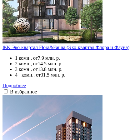
ЖК Эко-квартал Flora&Fauna (Эко-квартал Флора и Фауна)
1 комн., от
7.9 млн. р.
2 комн., от
14.5 млн. р.
3 комн., от
13.8 млн. р.
4+ комн., от
31.5 млн. р.
Подробнее
В избранное