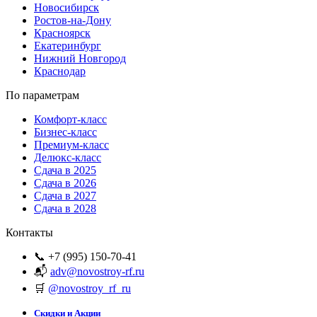
Новосибирск
Ростов-на-Дону
Красноярск
Екатеринбург
Нижний Новгород
Краснодар
По параметрам
Комфорт-класс
Бизнес-класс
Премиум-класс
Делюкс-класс
Сдача в 2025
Сдача в 2026
Сдача в 2027
Сдача в 2028
Контакты
📞 +7 (995) 150-70-41
📬
adv@novostroy-rf.ru
🛒
@novostroy_rf_ru
Скидки и Акции