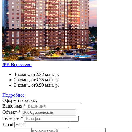
ЖК Вересаево
1 комн., от
2.32 млн. р.
2 комн., от
3.35 млн. р.
3 комн., от
3.99 млн. р.
Подробнее
Оформить заявку
Ваше имя
*
Объект
*
Телефон
*
Email