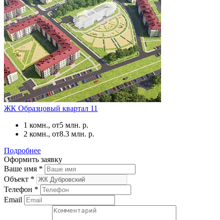
ЖК Образцовый квартал 11
1 комн., от
5 млн. р.
2 комн., от
8.3 млн. р.
Подробнее
Оформить заявку
Ваше имя
*
Объект
*
Телефон
*
Email