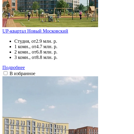
UP-квартал Новый Московский
Студия, от
2.9 млн. р.
1 комн., от
4.7 млн. р.
2 комн., от
6.8 млн. р.
3 комн., от
8.8 млн. р.
Подробнее
В избранное