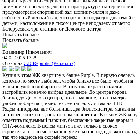
Форма. Красивый современный жилой комплекс. Особое
внимание в проекте уделено инфраструктуре: на территории
предусмотрены спортивный зал, шопинг-аллея и даже
собственный детский сад, что идеально подходит для семей с
детьми. Расположение в тихом центре неподалеку от метро
Белорусская, три станции от Делового центра.
Показать больше
Показать больше
Владимир Николаевич
04.02.2025 17:29
Отзыв на
ЖК Republic (Репаблик)
Купил в этом ЖК квартиру в башне Purple. В первую очередь
конечно по месту выбирал, чтобы близко все было, чтобы на
машине удобно добираться. В этом плане расположение
застройщик конечно выбрал идеальное. До центра города
близко, до Делового центра, что на машине, что на метро
удобно добираться, выезд на ленинградку и там на ТТК.
Рядом ипподром, две больницы, два бизнес-центра, магазины
и прочее конечно в достаточном количестве. В самом ЖК хочу
отметить подземный паркинг, безопасные закрытые дворы и
СПА-комплекс. В целом минус вижу только в сроках
строительства, но мою башню уже в конце года должны сдать,
так что надеюсь на скорый переезд.