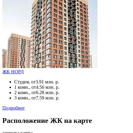
ЖК НОРД
Студия, от
3.91 млн. р.
1 комн., от
4.56 млн. р.
2 комн., от
6.28 млн. р.
3 комн., от
7.59 млн. р.
Подробнее
Расположение ЖК на карте
загрузка карты...