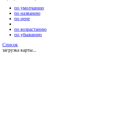
по умолчанию
по названию
по цене
по возрастанию
по убыванию
Список
загрузка карты...